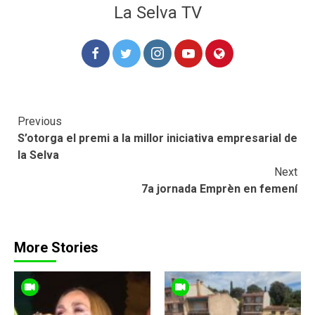
La Selva TV
Continue
Previous
S’otorga el premi a la millor iniciativa empresarial de
Reading
la Selva
Next
7a jornada Emprèn en femení
More Stories