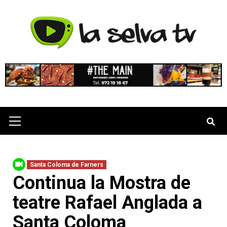
Skip
to
content
Primary
Menu
Santa Coloma de Farners
Continua la Mostra de
teatre Rafael Anglada a
Santa Coloma